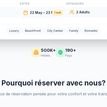
DATES
VOYAGEURS
2 Adults
22 May – 23 May
1 nuit
Luxury
Beachfront
City Center
Family
Romantic
500K+
190+
Hôtels
Pays
Pourquoi réserver avec nous?
e de réservation pensée pour votre confort et votre tranqui