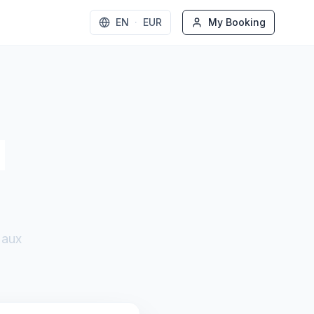
EN
·
EUR
My Booking
l
s
 aux